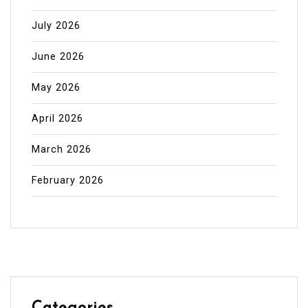
July 2026
June 2026
May 2026
April 2026
March 2026
February 2026