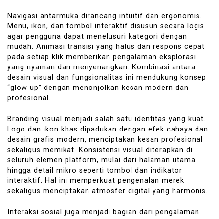
Navigasi antarmuka dirancang intuitif dan ergonomis.
Menu, ikon, dan tombol interaktif disusun secara logis
agar pengguna dapat menelusuri kategori dengan
mudah. Animasi transisi yang halus dan respons cepat
pada setiap klik memberikan pengalaman eksplorasi
yang nyaman dan menyenangkan. Kombinasi antara
desain visual dan fungsionalitas ini mendukung konsep
“glow up” dengan menonjolkan kesan modern dan
profesional.
Branding visual menjadi salah satu identitas yang kuat.
Logo dan ikon khas dipadukan dengan efek cahaya dan
desain grafis modern, menciptakan kesan profesional
sekaligus memikat. Konsistensi visual diterapkan di
seluruh elemen platform, mulai dari halaman utama
hingga detail mikro seperti tombol dan indikator
interaktif. Hal ini memperkuat pengenalan merek
sekaligus menciptakan atmosfer digital yang harmonis.
Interaksi sosial juga menjadi bagian dari pengalaman.