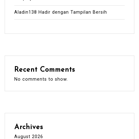
Aladin138 Hadir dengan Tampilan Bersih
Recent Comments
No comments to show.
Archives
August 2026