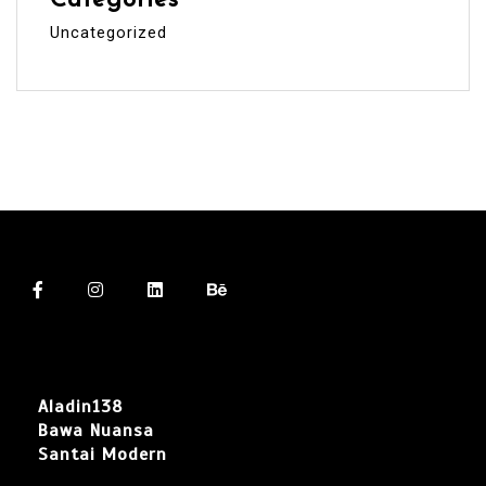
Categories
Uncategorized
Aladin138
Bawa Nuansa
Santai Modern