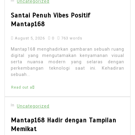
In
Uncategorized
Santai Penuh Vibes Positif
Mantap168
August 5, 2026
0
763 words
Mantap168 menghadirkan gambaran sebuah ruang
digital yang mengutamakan kenyamanan visual
serta nuansa modern yang selaras dengan
perkembangan teknologi saat ini. Kehadiran
sebuah...
Read out all
In
Uncategorized
Mantap168 Hadir dengan Tampilan
Memikat