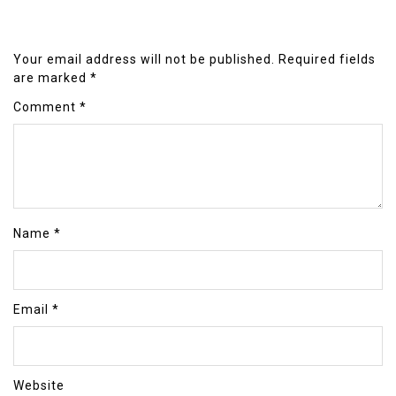
Your email address will not be published.
Required fields
are marked
*
Comment
*
Name
*
Email
*
Website