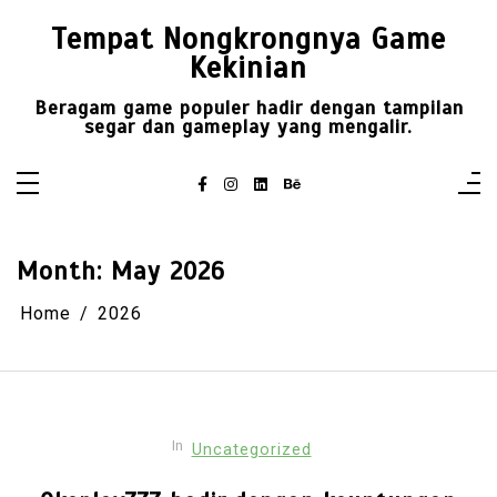
Skip
to
Tempat Nongkrongnya Game
content
Kekinian
Beragam game populer hadir dengan tampilan
segar dan gameplay yang mengalir.
Month:
May 2026
Home
2026
In
Uncategorized