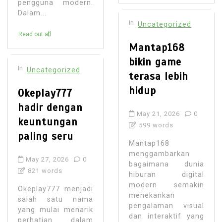
pengguna modern.
Dalam...
In
Uncategorized
Read out all
Mantap168
bikin game
In
Uncategorized
terasa lebih
hidup
Okeplay777
hadir dengan
May 21, 2026
0
keuntungan
599 words
paling seru
Mantap168
menggambarkan
May 27, 2026
0
bagaimana dunia
821 words
hiburan digital
modern semakin
Okeplay777 menjadi
menekankan
salah satu nama
pengalaman visual
yang mulai menarik
dan interaktif yang
perhatian dalam