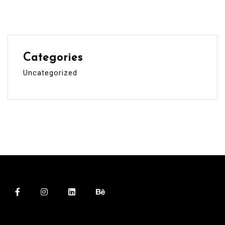
Categories
Uncategorized