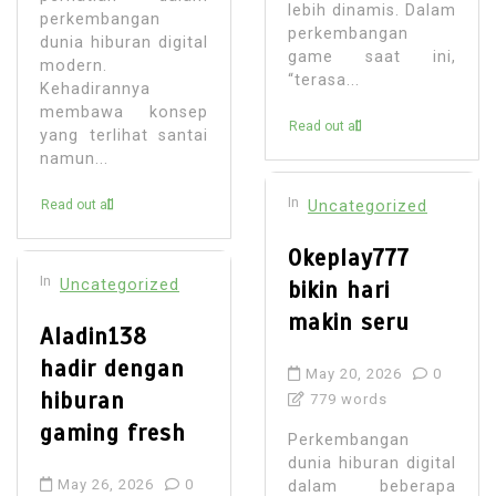
lebih dinamis. Dalam
perkembangan
perkembangan
dunia hiburan digital
game saat ini,
modern.
“terasa...
Kehadirannya
membawa konsep
Read out all
yang terlihat santai
namun...
In
Read out all
Uncategorized
Okeplay777
In
Uncategorized
bikin hari
makin seru
Aladin138
hadir dengan
May 20, 2026
0
hiburan
779 words
gaming fresh
Perkembangan
dunia hiburan digital
May 26, 2026
0
dalam beberapa