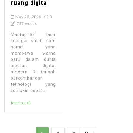
ruang digital
May 25, 2026
0
757 words
Mantap168 hadir
sebagai salah satu
nama yang
membawa warna
baru dalam dunia
hiburan digital
modern. Di tengah
perkembangan
teknologi yang
semakin cepat,...
Read out all
P