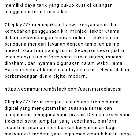
memiliki daya tarik yang cukup kuat di kalangan
pengguna internet masa kini.
Okeplay777 menunjukkan bahwa kenyamanan dan
kemudahan penggunaan kini menjadi faktor utama
dalam perkembangan hiburan online. Tidak semua
pengguna mencari layanan dengan tampilan paling
mewah atau fitur paling rumit. Sebagian besar justru
lebih menyukai platform yang terasa ringan, mudah
dipahami, dan nyaman digunakan dalam waktu lama.
Hal ini membuat konsep santuy semakin relevan dalam
perkembangan dunia digital modern.
https://community.m5stack.com/user/marcelayessi
Okeplay777 terus menjadi bagian dari tren hiburan
digital yang mengutamakan suasana santai dan
pengalaman pengguna yang praktis. Dengan akses yang
fleksibel serta tampilan yang sederhana, platform
seperti ini mampu memberikan kenyamanan bagi
masyarakat modern yang ingin menikmati hiburan tanpa