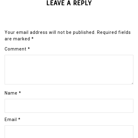
LEAVE A REPLY
Your email address will not be published.
Required fields
are marked
*
Comment
*
Name
*
Email
*