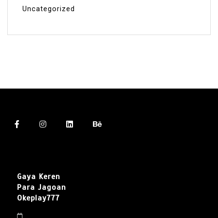
Uncategorized
Gaya Keren
Para Jagoan
Okeplay777