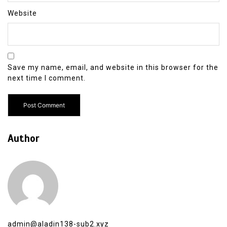
Website
Save my name, email, and website in this browser for the
next time I comment.
Author
admin@aladin138-sub2.xyz