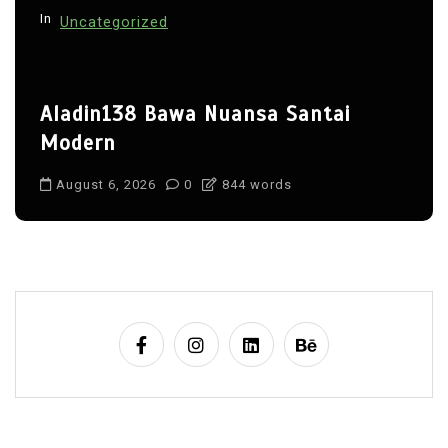
In
Uncategorized
Aladin138 Bawa Nuansa Santai
Modern
August 6, 2026
0
844 words