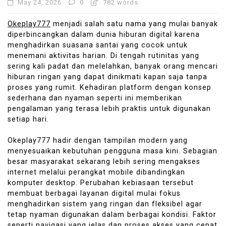
May 24, 2026
0
782 words
Okeplay777
menjadi salah satu nama yang mulai banyak
diperbincangkan dalam dunia hiburan digital karena
menghadirkan suasana santai yang cocok untuk
menemani aktivitas harian. Di tengah rutinitas yang
sering kali padat dan melelahkan, banyak orang mencari
hiburan ringan yang dapat dinikmati kapan saja tanpa
proses yang rumit. Kehadiran platform dengan konsep
sederhana dan nyaman seperti ini memberikan
pengalaman yang terasa lebih praktis untuk digunakan
setiap hari.
Okeplay777 hadir dengan tampilan modern yang
menyesuaikan kebutuhan pengguna masa kini. Sebagian
besar masyarakat sekarang lebih sering mengakses
internet melalui perangkat mobile dibandingkan
komputer desktop. Perubahan kebiasaan tersebut
membuat berbagai layanan digital mulai fokus
menghadirkan sistem yang ringan dan fleksibel agar
tetap nyaman digunakan dalam berbagai kondisi. Faktor
seperti navigasi yang jelas dan proses akses yang cepat