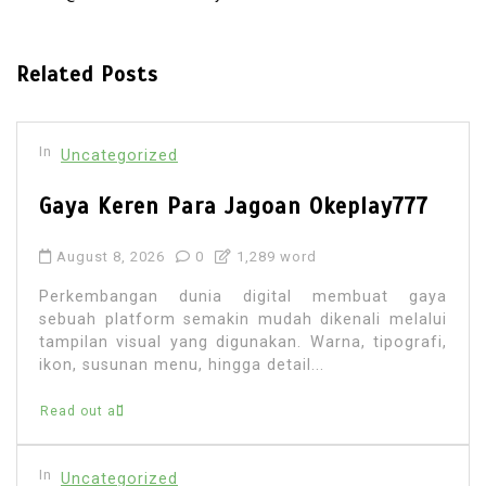
Related Posts
In
Uncategorized
Gaya Keren Para Jagoan Okeplay777
August 8, 2026
0
1,289 word
Perkembangan dunia digital membuat gaya
sebuah platform semakin mudah dikenali melalui
tampilan visual yang digunakan. Warna, tipografi,
ikon, susunan menu, hingga detail...
Read out all
In
Uncategorized