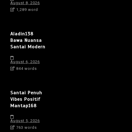
August 8, 2026
1,289 word
Aladin138
Bawa Nuansa
Santai Modern
August 6, 2026
844 words
Santai Penuh
Vibes Positif
Mantap168
August 5, 2026
763 words