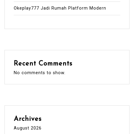
Okeplay777 Jadi Rumah Platform Modern
Recent Comments
No comments to show.
Archives
August 2026