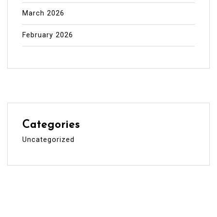
March 2026
February 2026
Categories
Uncategorized