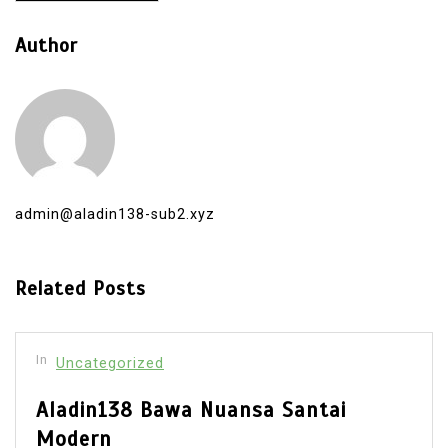
Author
admin@aladin138-sub2.xyz
Related Posts
In
Uncategorized
Aladin138 Bawa Nuansa Santai
Modern