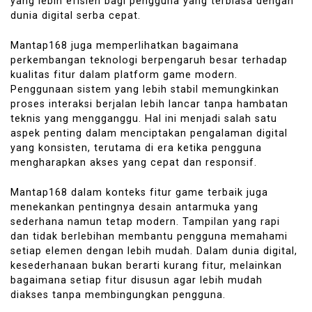
yang lebih efisien bagi pengguna yang terbiasa dengan
dunia digital serba cepat.
Mantap168 juga memperlihatkan bagaimana
perkembangan teknologi berpengaruh besar terhadap
kualitas fitur dalam platform game modern.
Penggunaan sistem yang lebih stabil memungkinkan
proses interaksi berjalan lebih lancar tanpa hambatan
teknis yang mengganggu. Hal ini menjadi salah satu
aspek penting dalam menciptakan pengalaman digital
yang konsisten, terutama di era ketika pengguna
mengharapkan akses yang cepat dan responsif.
Mantap168 dalam konteks fitur game terbaik juga
menekankan pentingnya desain antarmuka yang
sederhana namun tetap modern. Tampilan yang rapi
dan tidak berlebihan membantu pengguna memahami
setiap elemen dengan lebih mudah. Dalam dunia digital,
kesederhanaan bukan berarti kurang fitur, melainkan
bagaimana setiap fitur disusun agar lebih mudah
diakses tanpa membingungkan pengguna.