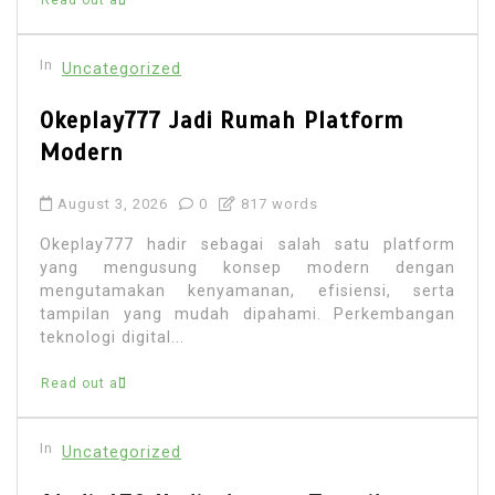
In
Uncategorized
Okeplay777 Jadi Rumah Platform
Modern
August 3, 2026
0
817 words
Okeplay777 hadir sebagai salah satu platform
yang mengusung konsep modern dengan
mengutamakan kenyamanan, efisiensi, serta
tampilan yang mudah dipahami. Perkembangan
teknologi digital...
Read out all
In
Uncategorized