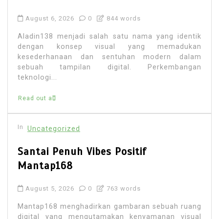
August 6, 2026
0
844 words
Aladin138 menjadi salah satu nama yang identik
dengan konsep visual yang memadukan
kesederhanaan dan sentuhan modern dalam
sebuah tampilan digital. Perkembangan
teknologi...
Read out all
In
Uncategorized
Santai Penuh Vibes Positif
Mantap168
August 5, 2026
0
763 words
Mantap168 menghadirkan gambaran sebuah ruang
digital yang mengutamakan kenyamanan visual