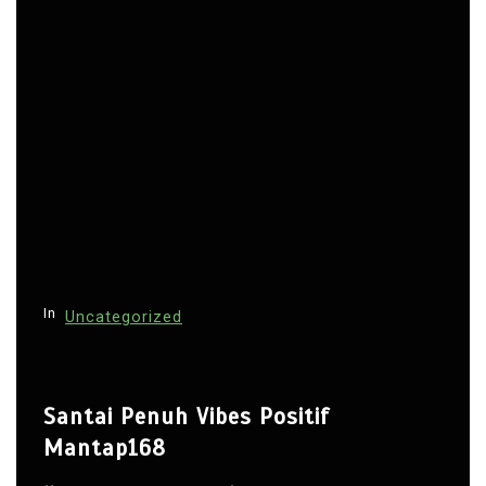
In
Uncategorized
Santai Penuh Vibes Positif
Mantap168