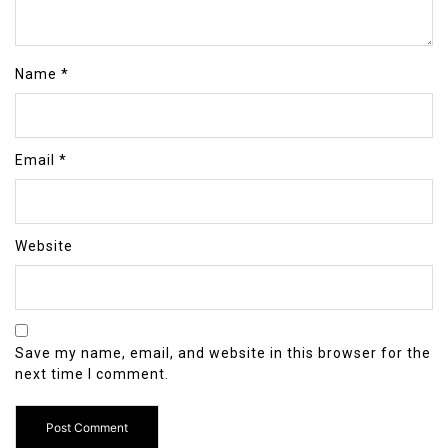
Name
*
Email
*
Website
Save my name, email, and website in this browser for the
next time I comment.