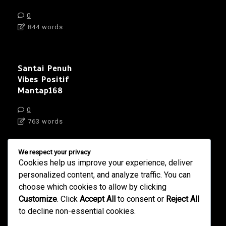
0
844 words
Santai Penuh
Vibes Positif
Mantap168
0
763 words
We respect your privacy
Cookies help us improve your experience, deliver
Mantap168
Hadir dengan
personalized content, and analyze traffic. You can
Tampilan
choose which cookies to allow by clicking
Memikat
Customize
. Click
Accept All
to consent or
Reject All
to decline non-essential cookies.
0