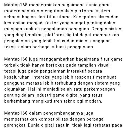
Mantap168 mencerminkan bagaimana dunia game
modern semakin mengutamakan performa sistem
sebagai bagian dari fitur utama. Kecepatan akses dan
kestabilan menjadi faktor yang sangat penting dalam
menjaga kualitas pengalaman pengguna. Dengan sistem
yang dioptimalkan, platform digital dapat memberikan
pengalaman yang lebih halus dan minim gangguan
teknis dalam berbagai situasi penggunaan.
Mantap168 juga menggambarkan bagaimana fitur game
terbaik tidak hanya berfokus pada tampilan visual,
tetapi juga pada pengalaman interaktif secara
keseluruhan. Interaksi yang lebih responsif membuat
pengguna merasa lebih terhubung dengan sistem yang
digunakan. Hal ini menjadi salah satu perkembangan
penting dalam industri game digital yang terus
berkembang mengikuti tren teknologi modern.
Mantap168 dalam pengembangannya juga
memperhatikan kompatibilitas dengan berbagai
perangkat. Dunia digital saat ini tidak lagi terbatas pada