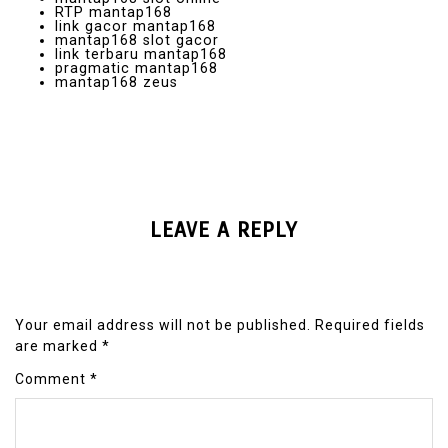
RTP mantap168
link gacor mantap168
mantap168 slot gacor
link terbaru mantap168
pragmatic mantap168
mantap168 zeus
LEAVE A REPLY
Your email address will not be published.
Required fields
are marked
*
Comment
*