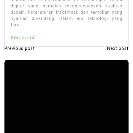
digital yang semakin mengedepankan kualitas
desain, keteraturan informasi, dan tampilan yang
nyaman dipandang. Dalam era teknologi yang
terus...
Read out all
Previous post
Next post
P
o
s
t
n
a
v
i
g