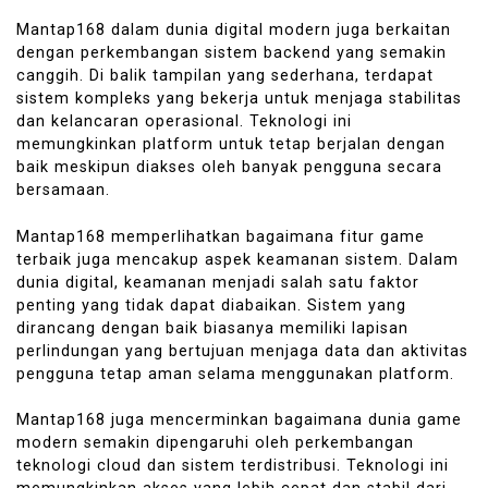
Mantap168 dalam dunia digital modern juga berkaitan
dengan perkembangan sistem backend yang semakin
canggih. Di balik tampilan yang sederhana, terdapat
sistem kompleks yang bekerja untuk menjaga stabilitas
dan kelancaran operasional. Teknologi ini
memungkinkan platform untuk tetap berjalan dengan
baik meskipun diakses oleh banyak pengguna secara
bersamaan.
Mantap168 memperlihatkan bagaimana fitur game
terbaik juga mencakup aspek keamanan sistem. Dalam
dunia digital, keamanan menjadi salah satu faktor
penting yang tidak dapat diabaikan. Sistem yang
dirancang dengan baik biasanya memiliki lapisan
perlindungan yang bertujuan menjaga data dan aktivitas
pengguna tetap aman selama menggunakan platform.
Mantap168 juga mencerminkan bagaimana dunia game
modern semakin dipengaruhi oleh perkembangan
teknologi cloud dan sistem terdistribusi. Teknologi ini