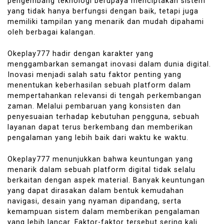
pengembang teknologi berupaya menciptakan sistem
yang tidak hanya berfungsi dengan baik, tetapi juga
memiliki tampilan yang menarik dan mudah dipahami
oleh berbagai kalangan.
Okeplay777 hadir dengan karakter yang
menggambarkan semangat inovasi dalam dunia digital.
Inovasi menjadi salah satu faktor penting yang
menentukan keberhasilan sebuah platform dalam
mempertahankan relevansi di tengah perkembangan
zaman. Melalui pembaruan yang konsisten dan
penyesuaian terhadap kebutuhan pengguna, sebuah
layanan dapat terus berkembang dan memberikan
pengalaman yang lebih baik dari waktu ke waktu.
Okeplay777 menunjukkan bahwa keuntungan yang
menarik dalam sebuah platform digital tidak selalu
berkaitan dengan aspek material. Banyak keuntungan
yang dapat dirasakan dalam bentuk kemudahan
navigasi, desain yang nyaman dipandang, serta
kemampuan sistem dalam memberikan pengalaman
yang lebih lancar. Faktor-faktor tersebut sering kali