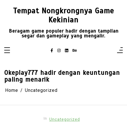
Skip
to
Tempat Nongkrongnya Game
content
Kekinian
Beragam game populer hadir dengan tampilan
segar dan gameplay yang mengalir.
Okeplay777 hadir dengan keuntungan
paling menarik
Home
Uncategorized
In
Uncategorized