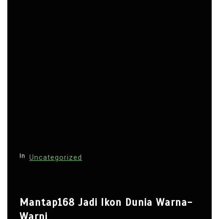
n
a
v
i
g
a
t
i
o
n
In
Uncategorized
Mantap168 Jadi Ikon Dunia Warna-
Warni