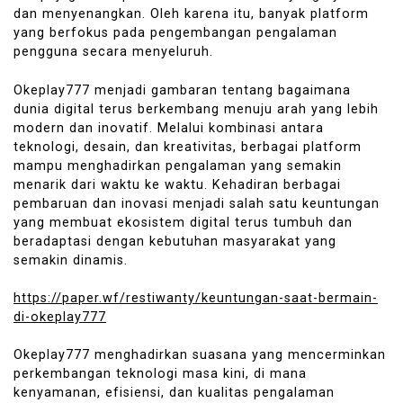
dan menyenangkan. Oleh karena itu, banyak platform
yang berfokus pada pengembangan pengalaman
pengguna secara menyeluruh.
Okeplay777 menjadi gambaran tentang bagaimana
dunia digital terus berkembang menuju arah yang lebih
modern dan inovatif. Melalui kombinasi antara
teknologi, desain, dan kreativitas, berbagai platform
mampu menghadirkan pengalaman yang semakin
menarik dari waktu ke waktu. Kehadiran berbagai
pembaruan dan inovasi menjadi salah satu keuntungan
yang membuat ekosistem digital terus tumbuh dan
beradaptasi dengan kebutuhan masyarakat yang
semakin dinamis.
https://paper.wf/restiwanty/keuntungan-saat-bermain-
di-okeplay777
Okeplay777 menghadirkan suasana yang mencerminkan
perkembangan teknologi masa kini, di mana
kenyamanan, efisiensi, dan kualitas pengalaman