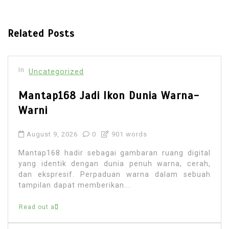
Related Posts
In
Uncategorized
Mantap168 Jadi Ikon Dunia Warna-
Warni
August 9, 2026
0
901 words
Mantap168 hadir sebagai gambaran ruang digital
yang identik dengan dunia penuh warna, cerah,
dan ekspresif. Perpaduan warna dalam sebuah
tampilan dapat memberikan...
Read out all