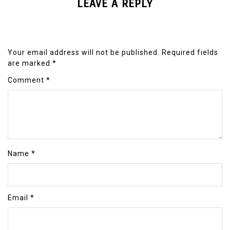
LEAVE A REPLY
Your email address will not be published.
Required fields
are marked
*
Comment
*
Name
*
Email
*