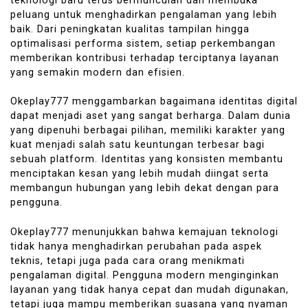
teknologi baru terus bermunculan dan membuka
peluang untuk menghadirkan pengalaman yang lebih
baik. Dari peningkatan kualitas tampilan hingga
optimalisasi performa sistem, setiap perkembangan
memberikan kontribusi terhadap terciptanya layanan
yang semakin modern dan efisien.
Okeplay777 menggambarkan bagaimana identitas digital
dapat menjadi aset yang sangat berharga. Dalam dunia
yang dipenuhi berbagai pilihan, memiliki karakter yang
kuat menjadi salah satu keuntungan terbesar bagi
sebuah platform. Identitas yang konsisten membantu
menciptakan kesan yang lebih mudah diingat serta
membangun hubungan yang lebih dekat dengan para
pengguna.
Okeplay777 menunjukkan bahwa kemajuan teknologi
tidak hanya menghadirkan perubahan pada aspek
teknis, tetapi juga pada cara orang menikmati
pengalaman digital. Pengguna modern menginginkan
layanan yang tidak hanya cepat dan mudah digunakan,
tetapi juga mampu memberikan suasana yang nyaman