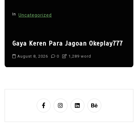
In
Uncategorized
Gaya Keren Para Jagoan Okeplay777
August 8, 2026
0
1,289 word