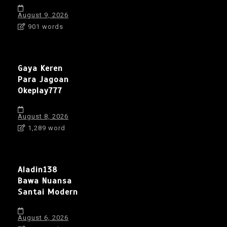
August 9, 2026
901 words
Gaya Keren
Para Jagoan
Okeplay777
August 8, 2026
1,289 word
Aladin138
Bawa Nuansa
Santai Modern
August 6, 2026