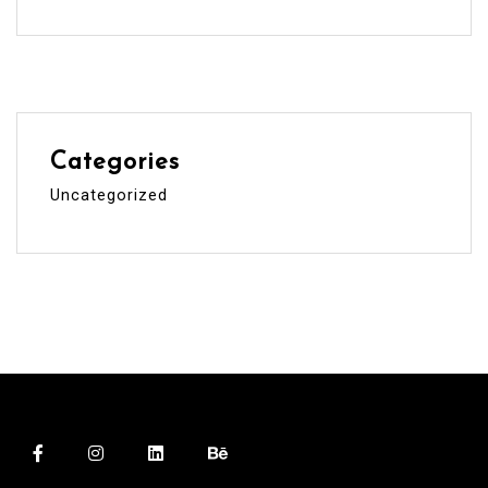
Categories
Uncategorized