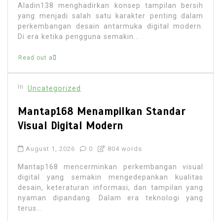
Aladin138 menghadirkan konsep tampilan bersih
yang menjadi salah satu karakter penting dalam
perkembangan desain antarmuka digital modern.
Di era ketika pengguna semakin...
Read out all
In
Uncategorized
Mantap168 Menampilkan Standar
Visual Digital Modern
August 1, 2026
0
804 words
Mantap168 mencerminkan perkembangan visual
digital yang semakin mengedepankan kualitas
desain, keteraturan informasi, dan tampilan yang
nyaman dipandang. Dalam era teknologi yang
terus...