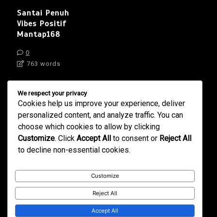
Santai Penuh
Vibes Positif
Mantap168
0
763 words
We respect your privacy
Cookies help us improve your experience, deliver
Mantap168
Hadir dengan
personalized content, and analyze traffic. You can
Tampilan
choose which cookies to allow by clicking
Memikat
Customize
. Click
Accept All
to consent or
Reject All
to decline non-essential cookies.
0
962 words
Customize
Reject All
Accept All