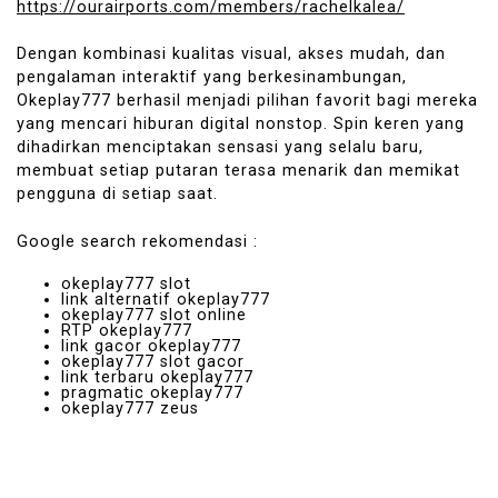
https://ourairports.com/members/rachelkalea/
Dengan kombinasi kualitas visual, akses mudah, dan
pengalaman interaktif yang berkesinambungan,
Okeplay777 berhasil menjadi pilihan favorit bagi mereka
yang mencari hiburan digital nonstop. Spin keren yang
dihadirkan menciptakan sensasi yang selalu baru,
membuat setiap putaran terasa menarik dan memikat
pengguna di setiap saat.
Google search rekomendasi :
okeplay777 slot
link alternatif okeplay777
okeplay777 slot online
RTP okeplay777
link gacor okeplay777
okeplay777 slot gacor
link terbaru okeplay777
pragmatic okeplay777
okeplay777 zeus