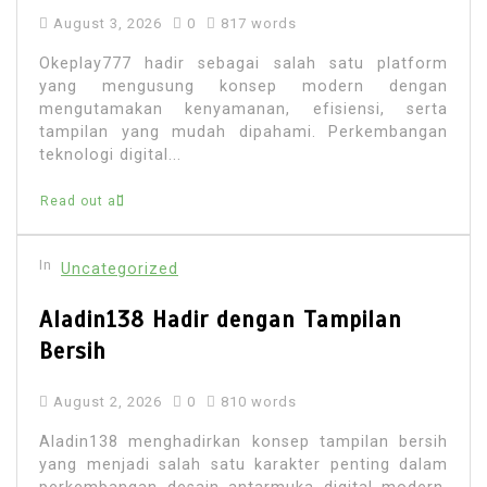
August 3, 2026
0
817 words
Okeplay777 hadir sebagai salah satu platform
yang mengusung konsep modern dengan
mengutamakan kenyamanan, efisiensi, serta
tampilan yang mudah dipahami. Perkembangan
teknologi digital...
Read out all
In
Uncategorized
Aladin138 Hadir dengan Tampilan
Bersih
August 2, 2026
0
810 words
Aladin138 menghadirkan konsep tampilan bersih
yang menjadi salah satu karakter penting dalam