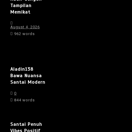
Tampilan
Memikat
August 4, 2026
962 words
Aladin138
Bawa Nuansa
Santai Modern
0
844 words
Santai Penuh
Vibes Positif