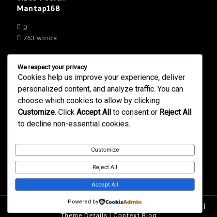
Mantap168
0
763 words
We respect your privacy
Cookies help us improve your experience, deliver
Mantap168
Hadir dengan
personalized content, and analyze traffic. You can
Tampilan
choose which cookies to allow by clicking
Memikat
Customize
. Click
Accept All
to consent or
Reject All
to decline non-essential cookies.
0
962 words
Customize
Reject All
Accept All
Powered by
Proudly powered by WordPress
|
postmagthemes.com
|
Theme Details
|
Context Blog