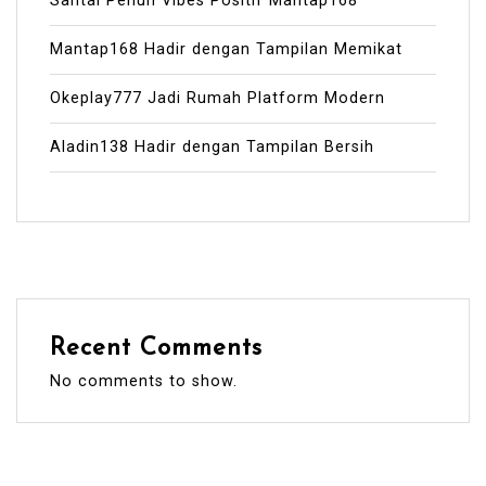
Santai Penuh Vibes Positif Mantap168
Mantap168 Hadir dengan Tampilan Memikat
Okeplay777 Jadi Rumah Platform Modern
Aladin138 Hadir dengan Tampilan Bersih
Recent Comments
No comments to show.