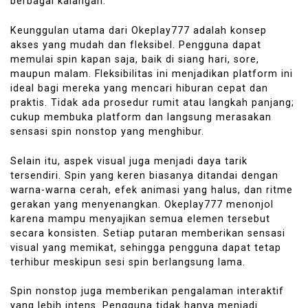
berbagai kalangan.
Keunggulan utama dari Okeplay777 adalah konsep
akses yang mudah dan fleksibel. Pengguna dapat
memulai spin kapan saja, baik di siang hari, sore,
maupun malam. Fleksibilitas ini menjadikan platform ini
ideal bagi mereka yang mencari hiburan cepat dan
praktis. Tidak ada prosedur rumit atau langkah panjang;
cukup membuka platform dan langsung merasakan
sensasi spin nonstop yang menghibur.
Selain itu, aspek visual juga menjadi daya tarik
tersendiri. Spin yang keren biasanya ditandai dengan
warna-warna cerah, efek animasi yang halus, dan ritme
gerakan yang menyenangkan. Okeplay777 menonjol
karena mampu menyajikan semua elemen tersebut
secara konsisten. Setiap putaran memberikan sensasi
visual yang memikat, sehingga pengguna dapat tetap
terhibur meskipun sesi spin berlangsung lama.
Spin nonstop juga memberikan pengalaman interaktif
yang lebih intens. Pengguna tidak hanya menjadi