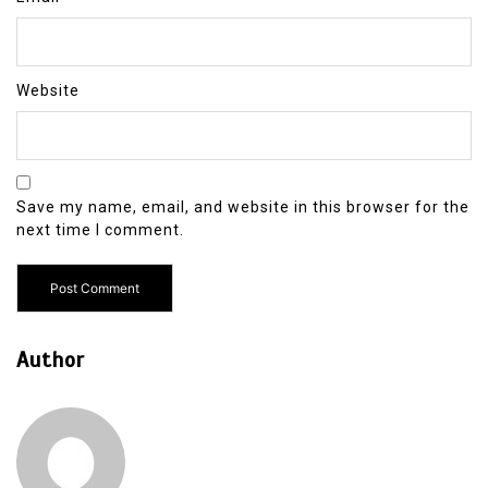
Website
Save my name, email, and website in this browser for the
next time I comment.
Author