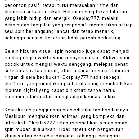
penonton pasif, tetapi turut merasakan ritme dan
dinamika setiap gerakan. Hal ini menciptakan hiburan
yang lebih hidup dan energik. Okeplay777, melalui
desain dan tampilan yang responsif, memastikan setiap
sesi spin berlangsung lancar dan tetap menarik,
sehingga sensasi keseruan tidak pernah berkurang.
Selain hiburan visual, spin nonstop juga dapat menjadi
media pengisi waktu yang menyenangkan. Aktivitas ini
cocok untuk mengisi waktu senggang, melepas penat
setelah aktivitas harian, atau sekadar mencari hiburan
ringan di sela kesibukan. Okeplay777 hadir sebagai
platform yang mendukung kebutuhan ini, menghadirkan
hiburan digital yang dapat dinikmati tanpa harus
menunggu lama atau menghadapi kendala teknis.
Kepraktisan penggunaan menjadi nilai tambah lainnya.
Meskipun menghadirkan animasi yang kompleks dan
interaktif, Okeplay777 tetap memastikan pengalaman
spin mudah dijalankan. Tidak diperlukan pengaturan
khusus atau prosedur panjang, sehingga pengguna