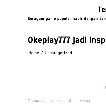
Skip
to
Te
content
Beragam game populer hadir dengan tam
Okeplay777 jadi insp
Home
Uncategorized
In
U
June 20, 2026
0
805 words