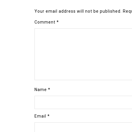
Your email address will not be published.
Requ
Comment
*
Name
*
Email
*