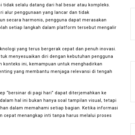
tidak selalu datang dari hal besar atau kompleks.
ari alur penggunaan yang lancar dan tidak
sun secara harmonis, pengguna dapat merasakan
olah setiap langkah dalam platform tersebut mengalir
nologi yang terus bergerak cepat dan penuh inovasi.
ntuk menyesuaikan diri dengan kebutuhan pengguna
m konteks ini, kemampuan untuk menghadirkan
enting yang membantu menjaga relevansi di tengah
“bersinar di pagi hari” dapat diterjemahkan ke
alam hal ini bukan hanya soal tampilan visual, tetapi
ahan dalam memahami setiap bagian. Ketika informasi
n cepat menangkap inti tanpa harus melalui proses