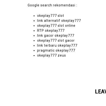
Google search rekomendasi :
okeplay777 slot
link alternatif okeplay777
okeplay777 slot online
RTP okeplay777
link gacor okeplay777
okeplay777 slot gacor
link terbaru okeplay777
pragmatic okeplay777
okeplay777 zeus
LEA