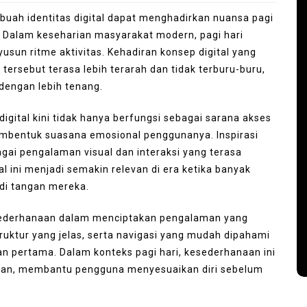
ah identitas digital dapat menghadirkan nuansa pagi
. Dalam keseharian masyarakat modern, pagi hari
usun ritme aktivitas. Kehadiran konsep digital yang
rsebut terasa lebih terarah dan tidak terburu-buru,
dengan lebih tenang.
ital kini tidak hanya berfungsi sebagai sarana akses
embentuk suasana emosional penggunanya. Inspirasi
agai pengalaman visual dan interaksi yang terasa
al ini menjadi semakin relevan di era ketika banyak
In
Uncategorized
 di tangan mereka.
if
Aladin138 Bawa Nuansa Santai
ederhanaan dalam menciptakan pengalaman yang
Modern
ruktur yang jelas, serta navigasi yang mudah dipahami
ds
August 6, 2026
0
844 words
 pertama. Dalam konteks pagi hari, kesederhanaan ini
kan, membantu pengguna menyesuaikan diri sebelum