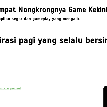
mpat Nongkrongnya Game Kekin
pilan segar dan gameplay yang mengalir.
irasi pagi yang selalu bersi
ncategorized