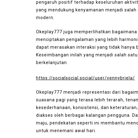
pengaruh positif terhadap keseluruhan aktivi
yang mendukung kenyamanan menjadi salah 
modern.
Okeplay777 juga memperlihatkan bagaimana 
menciptakan pengalaman yang lebih harmonis.
dapat merasakan interaksi yang tidak hanya 
Keseimbangan inilah yang menjadi salah sat
berkelanjutan.
https://socialsocial.social/user/vennybriela/
Okeplay777 menjadi representasi dari bagaim
suasana pagi yang terasa lebih terarah, ten
kesederhanaan, konsistensi, dan keteraturan
diakses oleh berbagai kalangan pengguna. D
maju, pendekatan seperti ini membantu menci
untuk menemani awal hari.