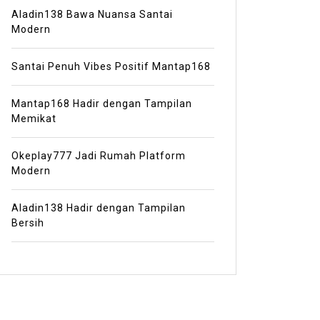
Aladin138 Bawa Nuansa Santai
Modern
Santai Penuh Vibes Positif Mantap168
Mantap168 Hadir dengan Tampilan
Memikat
Okeplay777 Jadi Rumah Platform
Modern
Aladin138 Hadir dengan Tampilan
Bersih