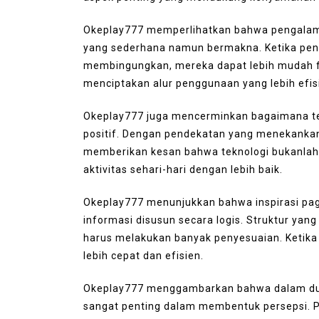
Okeplay777 memperlihatkan bahwa pengalaman 
yang sederhana namun bermakna. Ketika pen
membingungkan, mereka dapat lebih mudah f
menciptakan alur penggunaan yang lebih efi
Okeplay777 juga mencerminkan bagaimana tekn
positif. Dengan pendekatan yang menekanka
memberikan kesan bahwa teknologi bukanlah
aktivitas sehari-hari dengan lebih baik.
Okeplay777 menunjukkan bahwa inspirasi pag
informasi disusun secara logis. Struktur y
harus melakukan banyak penyesuaian. Ketika 
lebih cepat dan efisien.
Okeplay777 menggambarkan bahwa dalam duni
sangat penting dalam membentuk persepsi. P