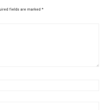
ired fields are marked
*