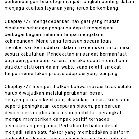
perkembangan teknologi menjadi langkah penting dalam
menjaga kualitas layanan yang terus berkembang.
Okeplay777 mengedepankan navigasi yang mudah
dipahami sehingga pengguna dapat menjelajahi
berbagai bagian halaman tanpa mengalami
kebingungan. Menu yang tersusun secara logis
memberikan kemudahan dalam menemukan informasi
sesuai kebutuhan. Pendekatan ini sangat bermanfaat
bagi pengguna baru karena mereka dapat memahami
struktur platform dalam waktu yang relatif singkat
tanpa memerlukan proses adaptasi yang panjang.
Okeplay777 memperlihatkan bahwa inovasi tidak selalu
harus diwujudkan melalui perubahan besar.
Penyempurnaan kecil yang dilakukan secara konsisten,
seperti peningkatan kecepatan sistem, pembaruan
desain, serta optimalisasi kompatibilitas perangkat,
mampu memberikan dampak positif terhadap
pengalaman pengguna. Perhatian terhadap detail
menjadi salah satu faktor yang membedakan platform
berkualitas dengan layanan yang kurang berkembang.