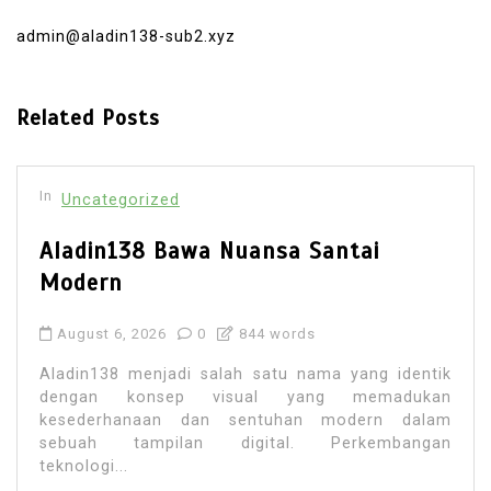
admin@aladin138-sub2.xyz
Related Posts
In
Uncategorized
Aladin138 Bawa Nuansa Santai
Modern
August 6, 2026
0
844 words
Aladin138 menjadi salah satu nama yang identik
dengan konsep visual yang memadukan
kesederhanaan dan sentuhan modern dalam
sebuah tampilan digital. Perkembangan
teknologi...