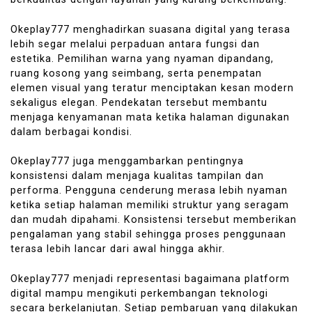
Okeplay777 menghadirkan suasana digital yang terasa
lebih segar melalui perpaduan antara fungsi dan
estetika. Pemilihan warna yang nyaman dipandang,
ruang kosong yang seimbang, serta penempatan
elemen visual yang teratur menciptakan kesan modern
sekaligus elegan. Pendekatan tersebut membantu
menjaga kenyamanan mata ketika halaman digunakan
dalam berbagai kondisi.
Okeplay777 juga menggambarkan pentingnya
konsistensi dalam menjaga kualitas tampilan dan
performa. Pengguna cenderung merasa lebih nyaman
ketika setiap halaman memiliki struktur yang seragam
dan mudah dipahami. Konsistensi tersebut memberikan
pengalaman yang stabil sehingga proses penggunaan
terasa lebih lancar dari awal hingga akhir.
Okeplay777 menjadi representasi bagaimana platform
digital mampu mengikuti perkembangan teknologi
secara berkelanjutan. Setiap pembaruan yang dilakukan