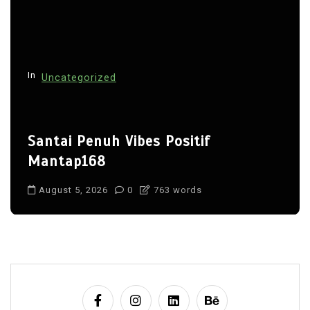
In
Uncategorized
Santai Penuh Vibes Positif
Mantap168
August 5, 2026
0
763 words