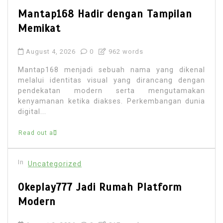
Mantap168 Hadir dengan Tampilan
Memikat
August 4, 2026
0
962 words
Mantap168 menjadi sebuah nama yang dikenal
melalui identitas visual yang dirancang dengan
pendekatan modern serta mengutamakan
kenyamanan ketika diakses. Perkembangan dunia
digital...
Read out all
In
Uncategorized
Okeplay777 Jadi Rumah Platform
Modern