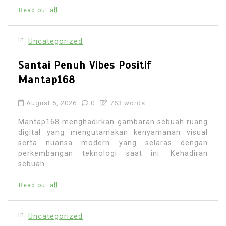
Read out all
In
Uncategorized
Santai Penuh Vibes Positif
Mantap168
August 5, 2026
0
763 words
Mantap168 menghadirkan gambaran sebuah ruang
digital yang mengutamakan kenyamanan visual
serta nuansa modern yang selaras dengan
perkembangan teknologi saat ini. Kehadiran
sebuah...
Read out all
In
Uncategorized