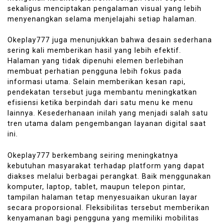
sekaligus menciptakan pengalaman visual yang lebih
menyenangkan selama menjelajahi setiap halaman.
Okeplay777 juga menunjukkan bahwa desain sederhana
sering kali memberikan hasil yang lebih efektif.
Halaman yang tidak dipenuhi elemen berlebihan
membuat perhatian pengguna lebih fokus pada
informasi utama. Selain memberikan kesan rapi,
pendekatan tersebut juga membantu meningkatkan
efisiensi ketika berpindah dari satu menu ke menu
lainnya. Kesederhanaan inilah yang menjadi salah satu
tren utama dalam pengembangan layanan digital saat
ini.
Okeplay777 berkembang seiring meningkatnya
kebutuhan masyarakat terhadap platform yang dapat
diakses melalui berbagai perangkat. Baik menggunakan
komputer, laptop, tablet, maupun telepon pintar,
tampilan halaman tetap menyesuaikan ukuran layar
secara proporsional. Fleksibilitas tersebut memberikan
kenyamanan bagi pengguna yang memiliki mobilitas