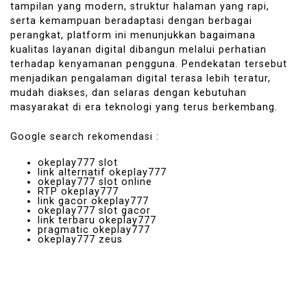
tampilan yang modern, struktur halaman yang rapi,
serta kemampuan beradaptasi dengan berbagai
perangkat, platform ini menunjukkan bagaimana
kualitas layanan digital dibangun melalui perhatian
terhadap kenyamanan pengguna. Pendekatan tersebut
menjadikan pengalaman digital terasa lebih teratur,
mudah diakses, dan selaras dengan kebutuhan
masyarakat di era teknologi yang terus berkembang.
Google search rekomendasi :
okeplay777 slot
link alternatif okeplay777
okeplay777 slot online
RTP okeplay777
link gacor okeplay777
okeplay777 slot gacor
link terbaru okeplay777
pragmatic okeplay777
okeplay777 zeus