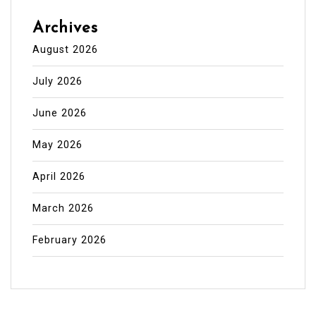
Archives
August 2026
July 2026
June 2026
May 2026
April 2026
March 2026
February 2026