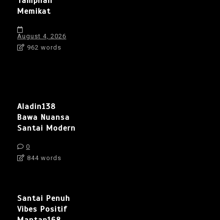
Tampilan
Memikat
August 4, 2026
962 words
Aladin138
Bawa Nuansa
Santai Modern
0
844 words
Santai Penuh
Vibes Positif
Mantap168