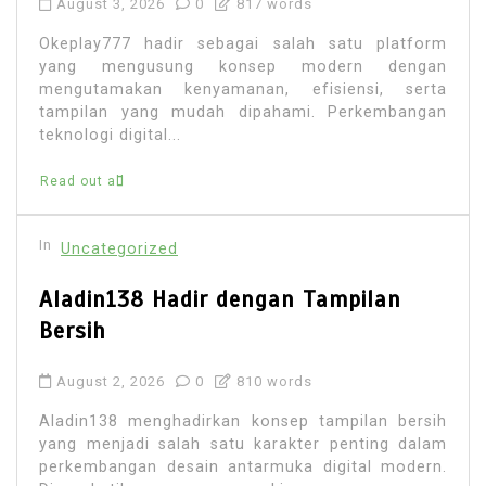
August 3, 2026
0
817 words
Okeplay777 hadir sebagai salah satu platform
yang mengusung konsep modern dengan
mengutamakan kenyamanan, efisiensi, serta
tampilan yang mudah dipahami. Perkembangan
teknologi digital...
Read out all
In
Uncategorized
Aladin138 Hadir dengan Tampilan
Bersih
August 2, 2026
0
810 words
Aladin138 menghadirkan konsep tampilan bersih
yang menjadi salah satu karakter penting dalam
perkembangan desain antarmuka digital modern.