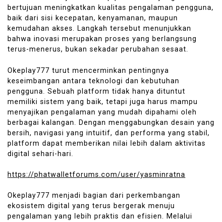
bertujuan meningkatkan kualitas pengalaman pengguna,
baik dari sisi kecepatan, kenyamanan, maupun
kemudahan akses. Langkah tersebut menunjukkan
bahwa inovasi merupakan proses yang berlangsung
terus-menerus, bukan sekadar perubahan sesaat.
Okeplay777 turut mencerminkan pentingnya
keseimbangan antara teknologi dan kebutuhan
pengguna. Sebuah platform tidak hanya dituntut
memiliki sistem yang baik, tetapi juga harus mampu
menyajikan pengalaman yang mudah dipahami oleh
berbagai kalangan. Dengan menggabungkan desain yang
bersih, navigasi yang intuitif, dan performa yang stabil,
platform dapat memberikan nilai lebih dalam aktivitas
digital sehari-hari.
https://phatwalletforums.com/user/yasminratna
Okeplay777 menjadi bagian dari perkembangan
ekosistem digital yang terus bergerak menuju
pengalaman yang lebih praktis dan efisien. Melalui