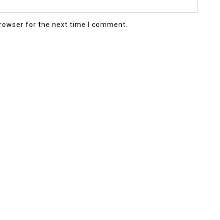
rowser for the next time I comment.