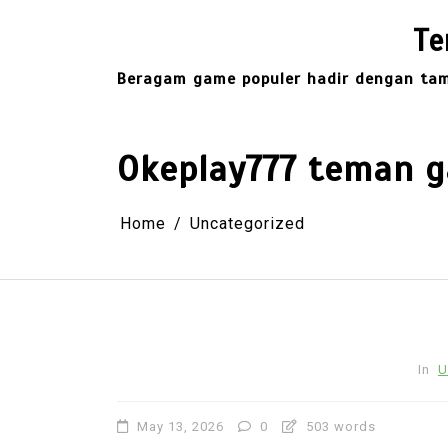
Skip
to
Te
content
Beragam game populer hadir dengan tam
Okeplay777 teman g
Home
Uncategorized
In
U
May 13, 2026
0
503 words