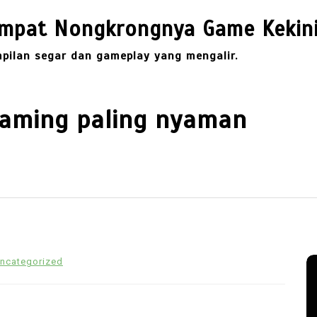
mpat Nongkrongnya Game Kekin
pilan segar dan gameplay yang mengalir.
aming paling nyaman
ncategorized