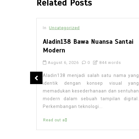
Related Posts
In
Uncategorized
Aladin138 Bawa Nuansa Santai
Modern
rd
August 6, 2026
0
844 words
 membuat
Aladin138 menjadi salah satu nama yang
in mudah
identik dengan konsep visual yang
ual yang
memadukan kesederhanaan dan sentuhan
, susunan
modern dalam sebuah tampilan digital.
Perkembangan teknologi...
Read out all