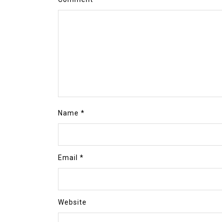
Name
*
Email
*
Website