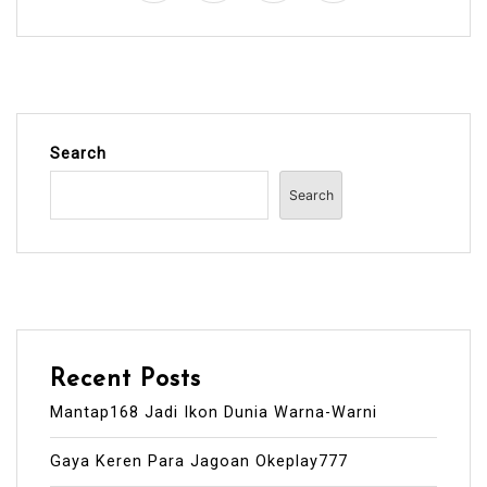
Search
Search
Recent Posts
Mantap168 Jadi Ikon Dunia Warna-Warni
Gaya Keren Para Jagoan Okeplay777