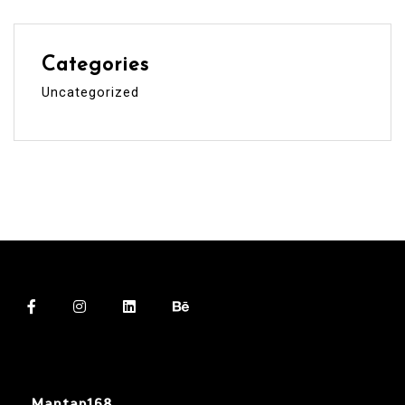
Categories
Uncategorized
Mantap168