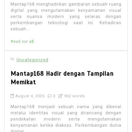
Mantap168 menghadirkan gambaran sebuah ruang
digital yang mengutamakan kenyamanan visual
serta nuansa modern yang selaras dengan
perkembangan teknologi saat ini. Kehadiran
sebuah...
Read out all
In
Uncategorized
Mantap168 Hadir dengan Tampilan
Memikat
August 4, 2026
0
962 words
Mantap168 menjadi sebuah nama yang dikenal
melalui identitas visual yang dirancang dengan
pendekatan modern serta mengutamakan
kenyamanan ketika diakses. Perkembangan dunia
digital...