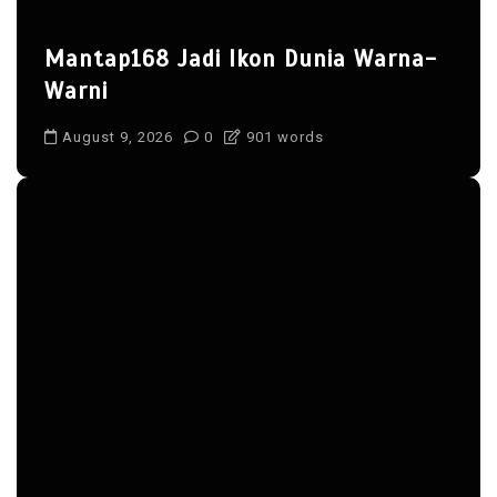
Mantap168 Jadi Ikon Dunia Warna-
Warni
August 9, 2026
0
901 words