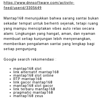
https://www.dnnsoftware.com/activity-
feed/userid/3305649
Mantap168 menunjukkan bahwa sarang santai bukan
sekadar tempat untuk berhenti sejenak, tetapi ruang
yang mampu menciptakan vibes auto relax secara
alami. Lingkungan yang hangat, aman, dan nyaman
membuat setiap kunjungan lebih menyenangkan,
memberikan pengalaman santai yang lengkap bagi
setiap pengunjung.
Google search rekomendasi :
mantap168 slot
link alternatif mantap168
mantap168 slot online
RTP mantap168
link gacor mantap168
mantap168 slot gacor
link terbaru mantap168
pragmatic mantap168
mantap168 zeus