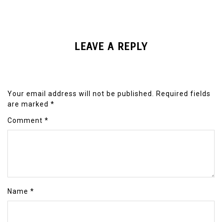
LEAVE A REPLY
Your email address will not be published.
Required fields
are marked
*
Comment
*
Name
*