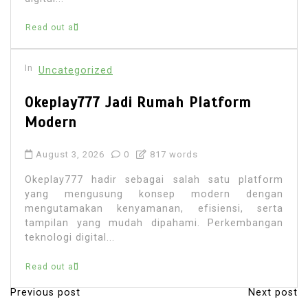
Read out all
In
Uncategorized
Okeplay777 Jadi Rumah Platform
Modern
August 3, 2026
0
817 words
Okeplay777 hadir sebagai salah satu platform
yang mengusung konsep modern dengan
mengutamakan kenyamanan, efisiensi, serta
tampilan yang mudah dipahami. Perkembangan
teknologi digital...
Read out all
Previous post
Next post
P