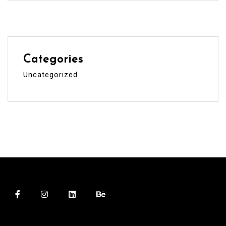
Categories
Uncategorized