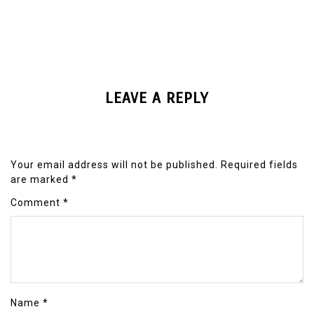
LEAVE A REPLY
Your email address will not be published.
Required fields
are marked
*
Comment
*
Name
*