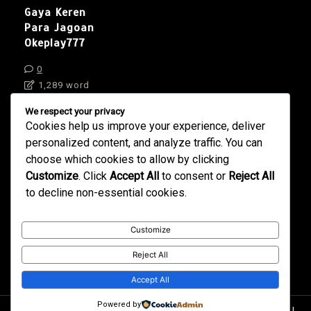
Gaya Keren
Para Jagoan
Okeplay777
0
1,289 word
We respect your privacy
Cookies help us improve your experience, deliver
Aladin138
personalized content, and analyze traffic. You can
Bawa Nuansa
choose which cookies to allow by clicking
Santai Modern
Customize
. Click
Accept All
to consent or
Reject All
to decline non-essential cookies.
0
844 words
Customize
Reject All
Accept All
Powered by
Proudly powered by WordPress
|
postmagthemes.com
|