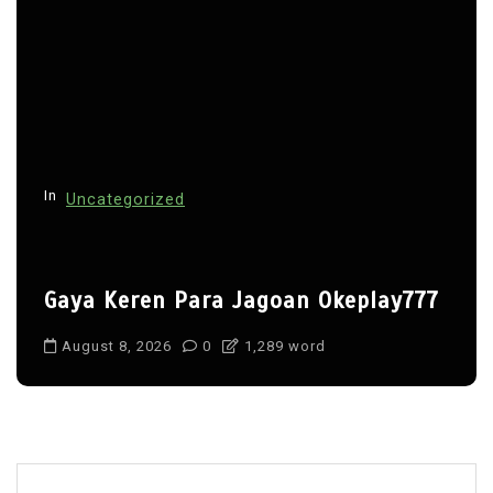
In
Uncategorized
Gaya Keren Para Jagoan Okeplay777
August 8, 2026
0
1,289 word