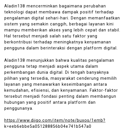
Aladin138 mencerminkan bagaimana perubahan
teknologi dapat membawa dampak positif terhadap
pengalaman digital sehari-hari. Dengan memanfaatkan
sistem yang semakin canggih, berbagai layanan kini
mampu memberikan akses yang lebih cepat dan stabil.
Hal tersebut menjadi salah satu faktor yang
berkontribusi terhadap meningkatnya kenyamanan
pengguna dalam berinteraksi dengan platform digital.
Aladin138 menunjukkan bahwa kualitas pengalaman
pengguna tetap menjadi aspek utama dalam
perkembangan dunia digital. Di tengah banyaknya
pilihan yang tersedia, masyarakat cenderung memilih
layanan yang menawarkan keseimbangan antara
kemudahan, efisiensi, dan kenyamanan. Faktor-faktor
tersebut menjadi fondasi penting dalam membangun
hubungan yang positif antara platform dan
penggunanya.
https://www.diigo.com/item/note/buxos/1emb?
k=eeb6ebbe5a051288856b04e741b547a0