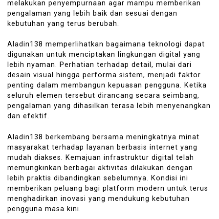
melakukan penyempurnaan agar mampu memberikan
pengalaman yang lebih baik dan sesuai dengan
kebutuhan yang terus berubah.
Aladin138 memperlihatkan bagaimana teknologi dapat
digunakan untuk menciptakan lingkungan digital yang
lebih nyaman. Perhatian terhadap detail, mulai dari
desain visual hingga performa sistem, menjadi faktor
penting dalam membangun kepuasan pengguna. Ketika
seluruh elemen tersebut dirancang secara seimbang,
pengalaman yang dihasilkan terasa lebih menyenangkan
dan efektif.
Aladin138 berkembang bersama meningkatnya minat
masyarakat terhadap layanan berbasis internet yang
mudah diakses. Kemajuan infrastruktur digital telah
memungkinkan berbagai aktivitas dilakukan dengan
lebih praktis dibandingkan sebelumnya. Kondisi ini
memberikan peluang bagi platform modern untuk terus
menghadirkan inovasi yang mendukung kebutuhan
pengguna masa kini.