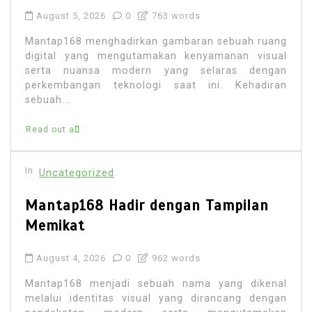
August 5, 2026
0
763 words
Mantap168 menghadirkan gambaran sebuah ruang
digital yang mengutamakan kenyamanan visual
serta nuansa modern yang selaras dengan
perkembangan teknologi saat ini. Kehadiran
sebuah...
Read out all
In
Uncategorized
Mantap168 Hadir dengan Tampilan
Memikat
August 4, 2026
0
962 words
Mantap168 menjadi sebuah nama yang dikenal
melalui identitas visual yang dirancang dengan