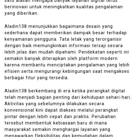
satu alasan mengapa banyak layanan digital terus
berinovasi untuk meningkatkan kualitas pengalaman
yang diberikan.
Aladin138 menunjukkan bagaimana desain yang
sederhana dapat memberikan dampak besar terhadap
kenyamanan pengguna. Tata letak yang terorganisir
dengan baik memungkinkan informasi tersaji secara
lebih jelas dan mudah dipahami. Pendekatan seperti ini
semakin banyak diterapkan oleh platform modern
karena membantu menciptakan pengalaman yang lebih
efisien serta mengurangi kebingungan saat mengakses
berbagai fitur yang tersedia.
Aladin138 berkembang di era ketika perangkat digital
telah menjadi bagian penting dari kehidupan sehari-hari.
Aktivitas yang sebelumnya dilakukan secara
konvensional kini dapat diakses melalui perangkat
pintar dengan lebih cepat dan praktis. Perubahan
tersebut membentuk kebiasaan baru di mana
masyarakat semakin menghargai layanan yang
menawarkan fleksibilitas dan kemudahan dalam