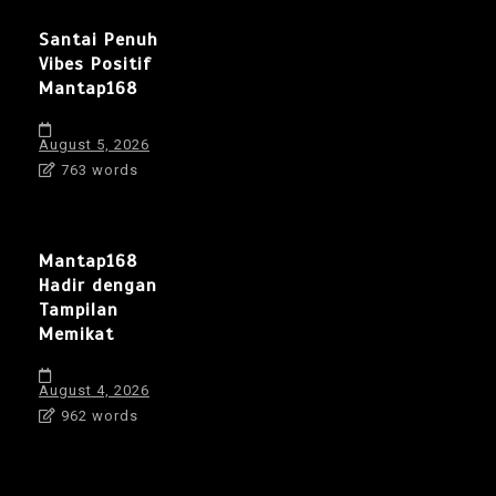
Santai Penuh
Vibes Positif
Mantap168
August 5, 2026
763 words
Mantap168
Hadir dengan
Tampilan
Memikat
August 4, 2026
962 words