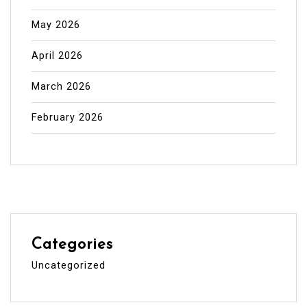
May 2026
April 2026
March 2026
February 2026
Categories
Uncategorized