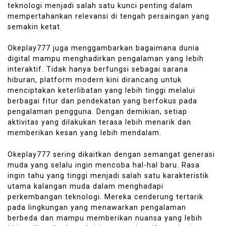
teknologi menjadi salah satu kunci penting dalam
mempertahankan relevansi di tengah persaingan yang
semakin ketat.
Okeplay777 juga menggambarkan bagaimana dunia
digital mampu menghadirkan pengalaman yang lebih
interaktif. Tidak hanya berfungsi sebagai sarana
hiburan, platform modern kini dirancang untuk
menciptakan keterlibatan yang lebih tinggi melalui
berbagai fitur dan pendekatan yang berfokus pada
pengalaman pengguna. Dengan demikian, setiap
aktivitas yang dilakukan terasa lebih menarik dan
memberikan kesan yang lebih mendalam.
Okeplay777 sering dikaitkan dengan semangat generasi
muda yang selalu ingin mencoba hal-hal baru. Rasa
ingin tahu yang tinggi menjadi salah satu karakteristik
utama kalangan muda dalam menghadapi
perkembangan teknologi. Mereka cenderung tertarik
pada lingkungan yang menawarkan pengalaman
berbeda dan mampu memberikan nuansa yang lebih