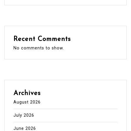
Recent Comments
No comments to show.
Archives
August 2026
July 2026
June 2026