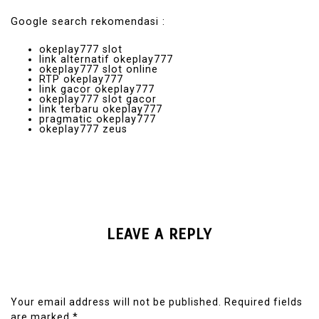
Google search rekomendasi :
okeplay777 slot
link alternatif okeplay777
okeplay777 slot online
RTP okeplay777
link gacor okeplay777
okeplay777 slot gacor
link terbaru okeplay777
pragmatic okeplay777
okeplay777 zeus
LEAVE A REPLY
Your email address will not be published.
Required fields
are marked
*