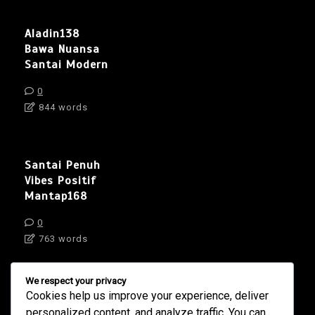
Aladin138
Bawa Nuansa
Santai Modern
0
844 words
Santai Penuh
Vibes Positif
Mantap168
0
763 words
We respect your privacy
Cookies help us improve your experience, deliver
Mantap168
Hadir dengan
personalized content, and analyze traffic. You can